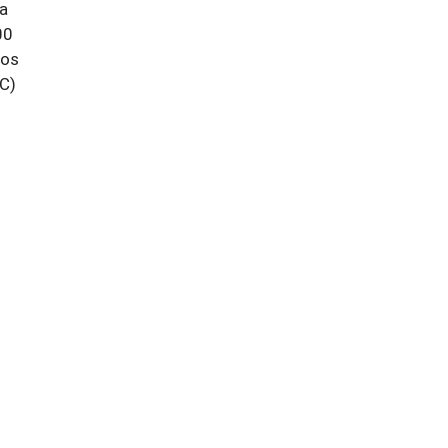
ra
00
dos
.C)