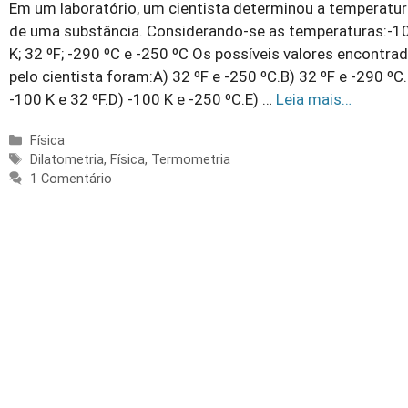
Em um laboratório, um cientista determinou a temperatu
de uma substância. Considerando-se as temperaturas:-1
K; 32 ºF; -290 ºC e -250 ºC Os possíveis valores encontra
pelo cientista foram:A) 32 ºF e -250 ºC.B) 32 ºF e -290 ºC
-100 K e 32 ºF.D) -100 K e -250 ºC.E) …
Leia mais…
Categorias
Física
Tags
Dilatometria
,
Física
,
Termometria
1 Comentário