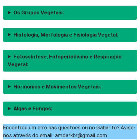
Os Grupos Vegetais:
Histologia, Morfologia e Fisiologia Vegetal
:
Fotossíntese, Fotoperiodismo e Respiração
Vegetal:
Hormônios e Movimentos Vegetais
:
Algas e Fungos:
Encontrou um erro nas questões ou no Gabarito? Avise-
nos através do email:
amdarkbr@gmail.com