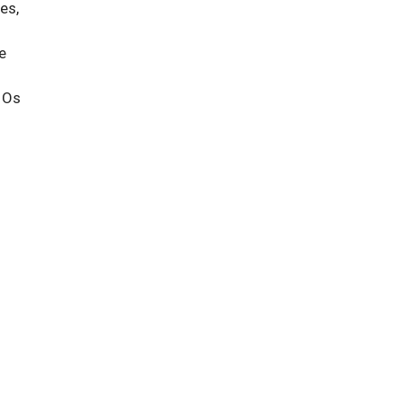
es,
e
. Os