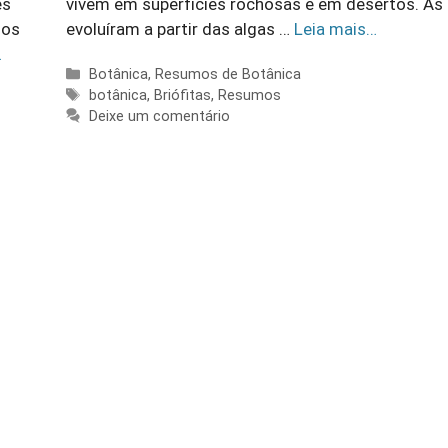
es
vivem em superfícies rochosas e em desertos. As 
dos
evoluíram a partir das algas …
Leia mais…
…
Categorias
Botânica
,
Resumos de Botânica
Tags
botânica
,
Briófitas
,
Resumos
Deixe um comentário