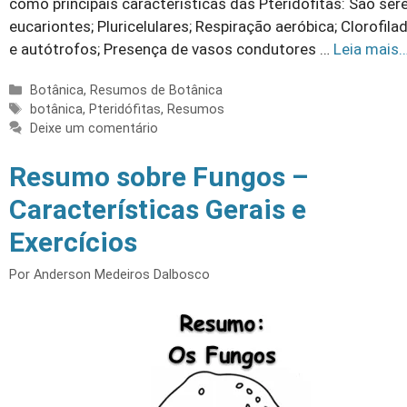
como principais características das Pteridófitas: São ser
eucariontes; Pluricelulares; Respiração aeróbica; Clorofila
e autótrofos; Presença de vasos condutores …
Leia mais
Categorias
Botânica
,
Resumos de Botânica
Tags
botânica
,
Pteridófitas
,
Resumos
Deixe um comentário
Resumo sobre Fungos –
Características Gerais e
Exercícios
Por
Anderson Medeiros Dalbosco