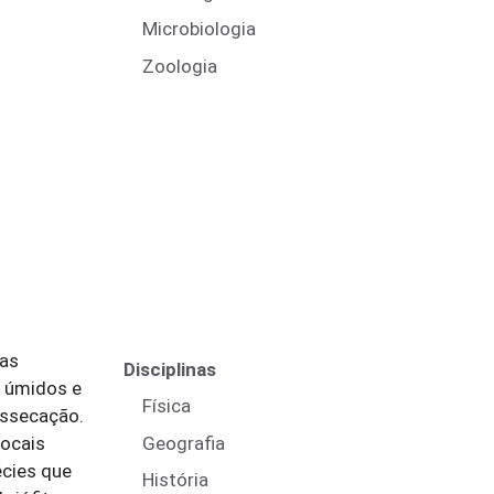
Microbiologia
Zoologia
tas
Disciplinas
s úmidos e
Física
issecação.
Geografia
locais
cies que
História