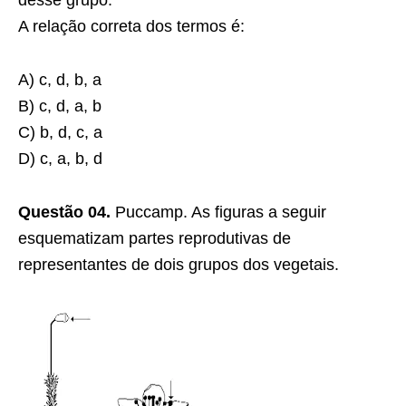
desse grupo.
A relação correta dos termos é:
A) c, d, b, a
B) c, d, a, b
C) b, d, c, a
D) c, a, b, d
Questão 04.
Puccamp. As figuras a seguir
esquematizam partes reprodutivas de
representantes de dois grupos dos vegetais.