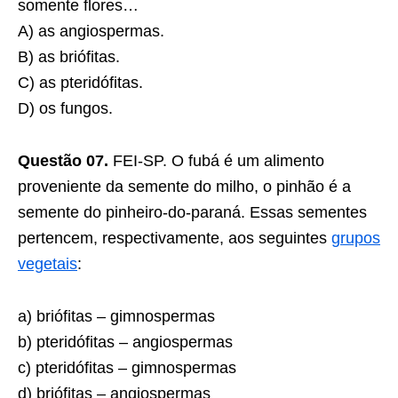
somente flores…
A) as angiospermas.
B) as briófitas.
C) as pteridófitas.
D) os fungos.
Questão 07.
FEI-SP. O fubá é um alimento
proveniente da semente do milho, o pinhão é a
semente do pinheiro-do-paraná. Essas sementes
pertencem, respectivamente, aos seguintes
grupos
vegetais
:
a) briófitas – gimnospermas
b) pteridófitas – angiospermas
c) pteridófitas – gimnospermas
d) briófitas – angiospermas