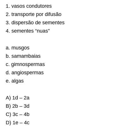
1. vasos condutores
2. transporte por difusão
3. dispersão de sementes
4. sementes “nuas”
a. musgos
b. samambaias
c. gimnospermas
d. angiospermas
e. algas
A) 1d – 2a
B) 2b – 3d
C) 3c – 4b
D) 1e – 4c