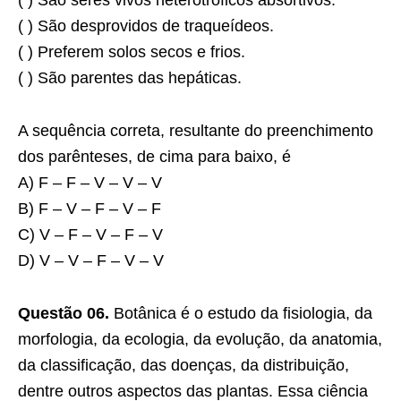
( ) São seres vivos heterotróficos absortivos.
( ) São desprovidos de traqueídeos.
( ) Preferem solos secos e frios.
( ) São parentes das hepáticas.
A sequência correta, resultante do preenchimento
dos parênteses, de cima para baixo, é
A) F – F – V – V – V
B) F – V – F – V – F
C) V – F – V – F – V
D) V – V – F – V – V
Questão 06.
Botânica é o estudo da fisiologia, da
morfologia, da ecologia, da evolução, da anatomia,
da classificação, das doenças, da distribuição,
dentre outros aspectos das plantas. Essa ciência