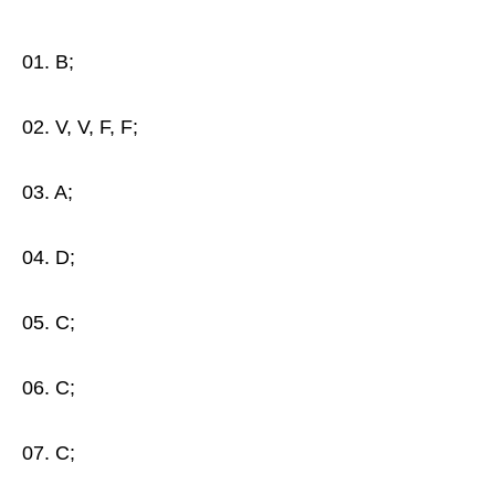
01. B;
02. V, V, F, F;
03. A;
04. D;
05. C;
06. C;
07. C;