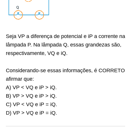
Seja VP a diferença de potencial e iP a corrente na
lâmpada P. Na lâmpada Q, essas grandezas são,
respectivamente, VQ e iQ.
Considerando-se essas informações, é CORRETO
afirmar que:
A) VP < VQ e iP > iQ.
B) VP > VQ e iP > iQ.
C) VP < VQ e iP = iQ.
D) VP > VQ e iP = iQ.