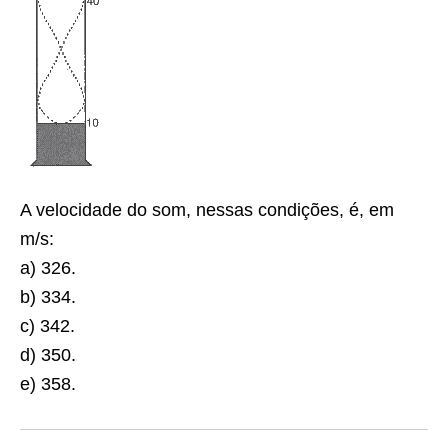
A velocidade do som, nessas condições, é, em
m/s:
a) 326.
b) 334.
c) 342.
d) 350.
e) 358.