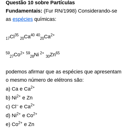
Questão 10 sobre Partículas
Fundamentais:
(Fur RN/1998) Considerando-se
as
espécies
químicas:
35
40
40
2+
Cl
Ca
Ca
17
20
20
59
2+
59
2+
65
Co
Ni
Zn
27
28
30
podemos afirmar que as espécies que apresentam
o mesmo número de elétrons são:
2+
a) Ca e Ca
2+
b) Ni
e Zn
–
2+
c) Cl
e Ca
2+
2+
d) Ni
e Co
2+
e) Co
e Zn