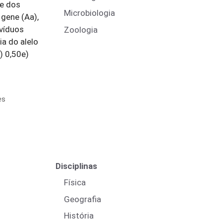
e dos
Microbiologia
gene (Aa),
víduos
Zoologia
a do alelo
) 0,50e)
es
Disciplinas
Física
Geografia
História