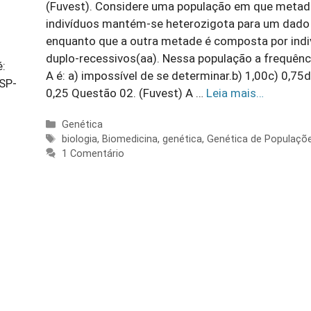
(Fuvest). Considere uma população em que metad
indivíduos mantém-se heterozigota para um dado 
enquanto que a outra metade é composta por indi
duplo-recessivos(aa). Nessa população a frequênci
é:
A é: a) impossível de se determinar.b) 1,00c) 0,75d
SP-
0,25 Questão 02. (Fuvest) A …
Leia mais…
Categorias
Genética
Tags
biologia
,
Biomedicina
,
genética
,
Genética de Populaçõ
1 Comentário