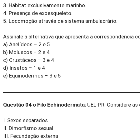
3. Hábitat exclusivamente marinho.
4. Presença de exoesqueleto.
5. Locomoção através de sistema ambulacrário.
Assinale a alternativa que apresenta a correspondência co
a) Anelídeos – 2 e 5
b) Moluscos – 2 e 4
c) Crustáceos – 3 e 4
d) Insetos – 1 e 4
e) Equinodermos – 3 e 5
Questão 04 o Filo Echinodermata:
UEL-PR. Considere as c
I. Sexos separados
II. Dimorfismo sexual
III. Fecundação externa