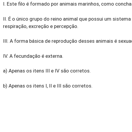
I. Este filo é formado por animais marinhos, como concha
II. É o único grupo do reino animal que possui um sistem
respiração, excreção e percepção.
III. A forma básica de reprodução desses animais é sexua
IV. A fecundação é externa.
a) Apenas os itens III e IV são corretos.
b) Apenas os itens I, II e III são corretos.