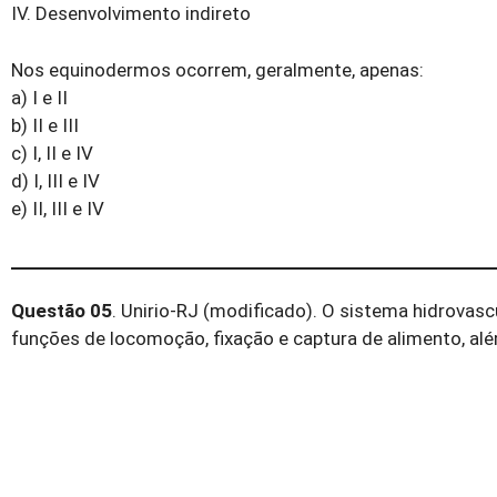
IV. Desenvolvimento indireto
Nos equinodermos ocorrem, geralmente, apenas:
a) I e II
b) II e III
c) I, II e IV
d) I, III e IV
e) II, III e IV
Questão 05
. Unirio-RJ (modificado). O sistema hidrovas
funções de locomoção, fixação e captura de alimento, alé