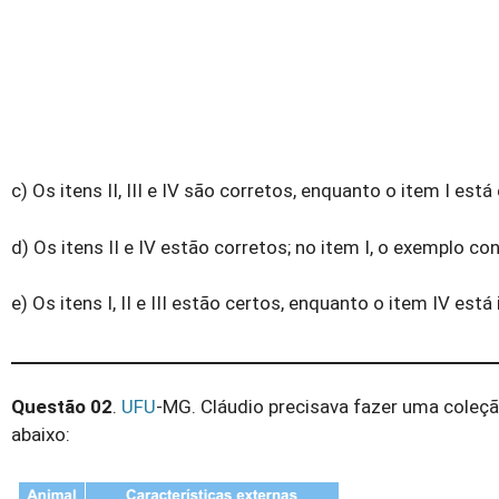
c) Os itens II, III e IV são corretos, enquanto o item I e
d) Os itens II e IV estão corretos; no item I, o exemplo co
e) Os itens I, II e III estão certos, enquanto o item IV e
Questão 02
.
UFU
-MG. Cláudio precisava fazer uma coleç
abaixo: