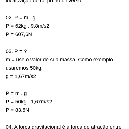
localização do corpo no universo;
02. P = m . g
P = 62kg . 9,8m/s2
P = 607,6N
03. P = ?
m = use o valor de sua massa. Como exemplo
usaremos 50kg;
g = 1,67m/s2
P = m . g
P = 50kg . 1,67m/s2
P = 83,5N
04. A força gravitacional é a força de atração entre