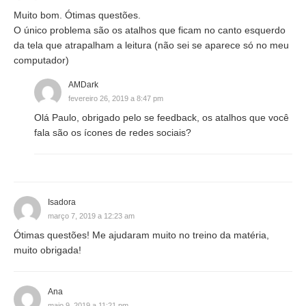
Muito bom. Ótimas questões.
O único problema são os atalhos que ficam no canto esquerdo
da tela que atrapalham a leitura (não sei se aparece só no meu
computador)
AMDark
fevereiro 26, 2019 a 8:47 pm
Olá Paulo, obrigado pelo se feedback, os atalhos que você
fala são os ícones de redes sociais?
Isadora
março 7, 2019 a 12:23 am
Ótimas questões! Me ajudaram muito no treino da matéria,
muito obrigada!
Ana
maio 9, 2019 a 11:21 pm