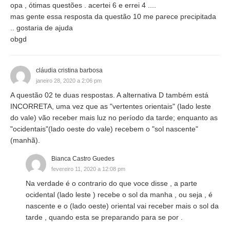
opa , ótimas questões . acertei 6 e errei 4 ....
mas gente essa resposta da questão 10 me parece precipitada
.. gostaria de ajuda
obgd
cláudia cristina barbosa
janeiro 28, 2020 a 2:06 pm
A questão 02 te duas respostas. A alternativa D também está
INCORRETA, uma vez que as "vertentes orientais" (lado leste
do vale) vão receber mais luz no período da tarde; enquanto as
"ocidentais"(lado oeste do vale) recebem o "sol nascente"
(manhã).
Bianca Castro Guedes
fevereiro 11, 2020 a 12:08 pm
Na verdade é o contrario do que voce disse , a parte
ocidental (lado leste ) recebe o sol da manha , ou seja , é
nascente e o (lado oeste) oriental vai receber mais o sol da
tarde , quando esta se preparando para se por .