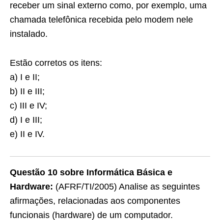
receber um sinal externo como, por exemplo, uma
chamada telefônica recebida pelo modem nele
instalado.
Estão corretos os itens:
a) I e II;
b) II e III;
c) III e IV;
d) I e III;
e) II e IV.
Questão 10 sobre Informática Básica e
Hardware:
(AFRF/TI/2005) Analise as seguintes
afirmações, relacionadas aos componentes
funcionais (hardware) de um computador.