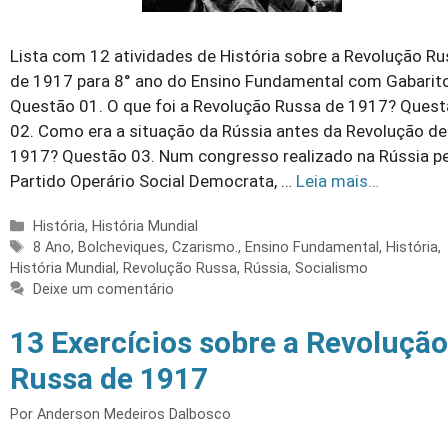
Lista com 12 atividades de História sobre a Revolução R
de 1917 para 8° ano do Ensino Fundamental com Gabarito
Questão 01. O que foi a Revolução Russa de 1917? Ques
02. Como era a situação da Rússia antes da Revolução de
1917? Questão 03. Num congresso realizado na Rússia p
Partido Operário Social Democrata, …
Leia mais…
Categorias
História
,
História Mundial
Tags
8 Ano
,
Bolcheviques
,
Czarismo.
,
Ensino Fundamental
,
História
,
História Mundial
,
Revolução Russa
,
Rússia
,
Socialismo
Deixe um comentário
13 Exercícios sobre a Revolução
Russa de 1917
Por
Anderson Medeiros Dalbosco