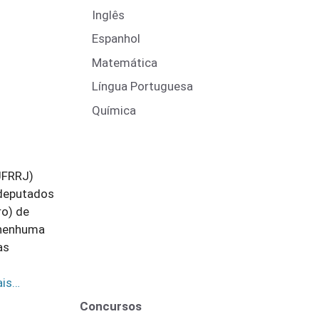
Inglês
Espanhol
Matemática
Língua Portuguesa
Química
UFRRJ)
 deputados
ro) de
m nenhuma
as
ais…
Concursos