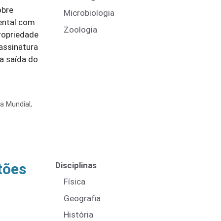
obre
Microbiologia
ental com
Zoologia
propriedade
assinatura
a saída do
ia Mundial
,
Disciplinas
tões
Física
Geografia
História