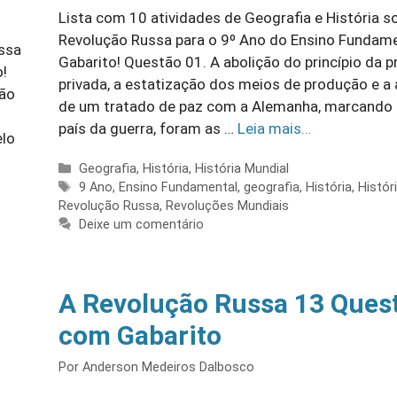
Lista com 10 atividades de Geografia e História s
Revolução Russa para o 9º Ano do Ensino Fundam
ussa
Gabarito! Questão 01. A abolição do princípio da 
!
privada, a estatização dos meios de produção e a 
tão
de um tratado de paz com a Alemanha, marcando 
país da guerra, foram as …
Leia mais…
elo
Categorias
Geografia
,
História
,
História Mundial
Tags
9 Ano
,
Ensino Fundamental
,
geografia
,
História
,
Histór
Revolução Russa
,
Revoluções Mundiais
Deixe um comentário
A Revolução Russa 13 Ques
com Gabarito
Por
Anderson Medeiros Dalbosco