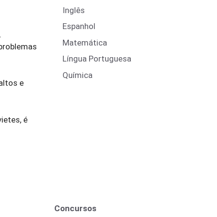
Inglês
Espanhol
.
Matemática
s problemas
Língua Portuguesa
Química
altos e
ietes, é
Concursos