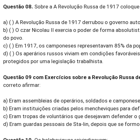
Questão 08.
Sobre a A Revolução Russa de 1917 coloque F
a) ( ) A Revolução Russa de 1917 derrubou o governo autoc
b) ( ) O czar Nicolau II exercia o poder de forma absoluti
do povo.
c) ( ) Em 1917, os camponeses representavam 85% da pop
d) ( ) Os aperários russos viviam em condições favorávei
protegidos por uma legislação trabalhista.
Questão 09 com Exercícios sobre a Revolução Russa de
correto afirmar:
a) Eram assembleias de operários, soldados e camponeses
b) Eram instituições criadas pelos mencheviques para def
c) Eram tropas de voluntários que desejavam defender o g
d) Eram guardas pessoais de Sta-lin, depois que se formou
Questão 10.
Os bolcheviques reivindicavam: