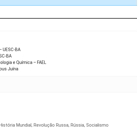
 – UESC-BA
ESC-BA
ologia e Química – FAEL
pus Juína
História Mundial
,
Revolução Russa
,
Rússia
,
Socialismo