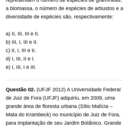
representam o número de espécies de gramíneas,
a biomassa, o número de espécies de arbustos e a
diversidade de espécies são, respectivamente:
a) II, III, III e II.
b) III, I, III e II.
c) II, I, III e II.
d) I, III, II e I.
e) I, III, I e III.
Questão 02.
(UFJF 2012) A Universidade Federal
de Juiz de Fora (UFJF) adquiriu, em 2009, uma
grande área de floresta urbana (Sítio Malícia –
Mata do Krambeck) no município de Juiz de Fora,
para implantação de seu Jardim Botânico. Grande