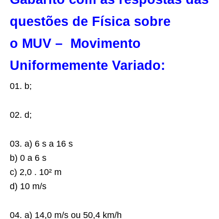
questões de Física sobre
o MUV – Movimento
Uniformemente Variado:
01. b;
02. d;
03. a) 6 s a 16 s
b) 0 a 6 s
c) 2,0 . 10² m
d) 10 m/s
04. a) 14,0 m/s ou 50,4 km/h