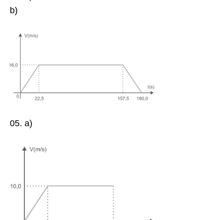
b)
05. a)