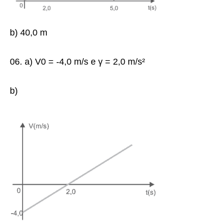
b) 40,0 m
06. a) V0 = -4,0 m/s e γ = 2,0 m/s²
b)