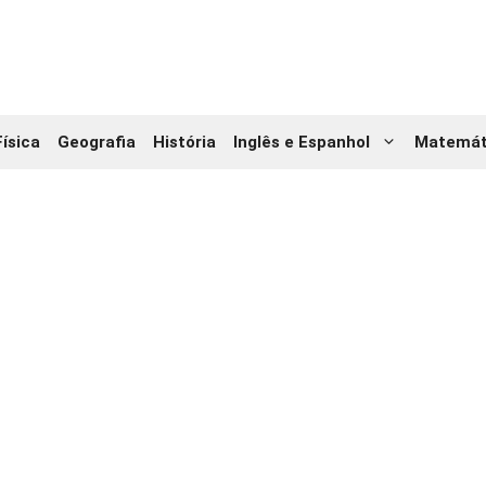
Física
Geografia
História
Inglês e Espanhol
Matemát