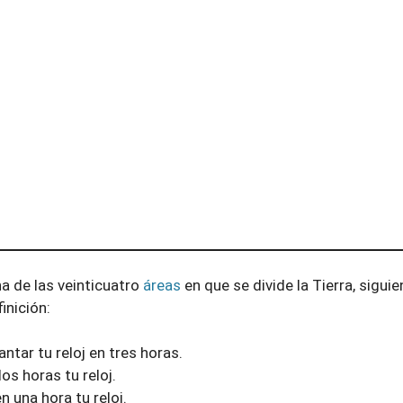
na de las veinticuatro
áreas
en que se divide la Tierra, siguie
inición:
ntar tu reloj en tres horas.
os horas tu reloj.
n una hora tu reloj.