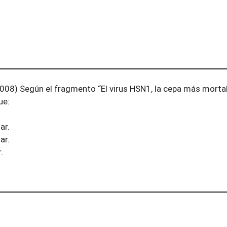
8) Según el fragmento “El virus HSN1, la cepa más mortal
ue:
ar.
ar.
.
.