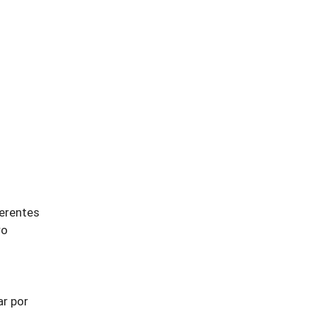
ferentes
ro
ar por