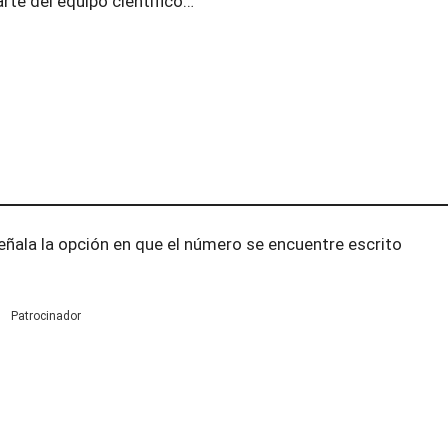
rte del equipo científico…”
ñala la opción en que el número se encuentre escrito
Patrocinador