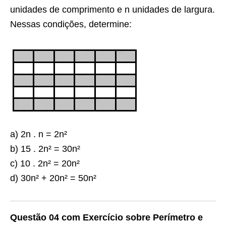
unidades de comprimento e n unidades de largura.
Nessas condições, determine:
a) 2n . n = 2n²
b) 15 . 2n² = 30n²
c) 10 . 2n² = 20n²
d) 30n² + 20n² = 50n²
Questão 04 com Exercício sobre Perímetro e