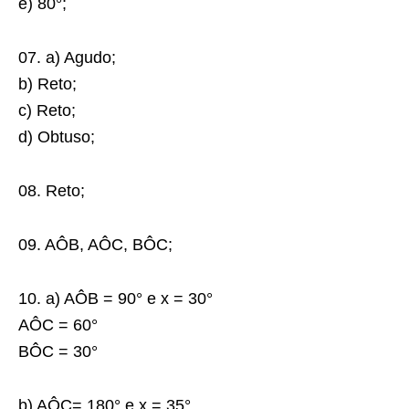
e) 80°;
07. a) Agudo;
b) Reto;
c) Reto;
d) Obtuso;
08. Reto;
09. AÔB, AÔC, BÔC;
10. a) AÔB = 90° e x = 30°
AÔC = 60°
BÔC = 30°
b) AÔC= 180° e x = 35°