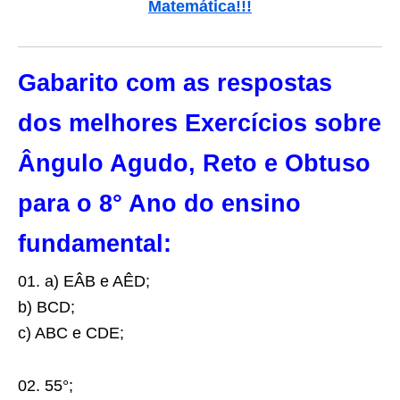
Matemática
!!!
Gabarito com as respostas
dos melhores Exercícios sobre
Ângulo Agudo, Reto e Obtuso
para o 8° Ano do ensino
fundamental:
01. a) EÂB e AÊD;
b) BCD;
c) ABC e CDE;
02. 55°;