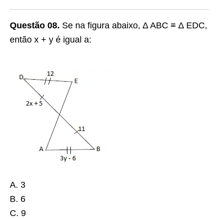
Questão 08.
Se na figura abaixo, ∆ ABC ≡ ∆ EDC,
então x + y é igual a:
A. 3
B. 6
C. 9