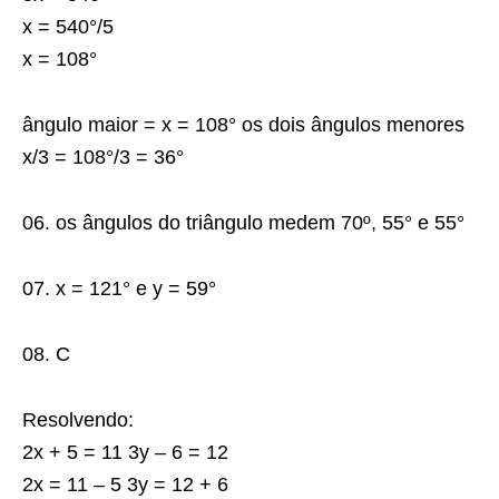
x = 540°/5
x = 108°
ângulo maior = x = 108° os dois ângulos menores
x/3 = 108°/3 = 36°
06. os ângulos do triângulo medem 70º, 55° e 55°
07. x = 121° e y = 59°
08. C
Resolvendo:
2x + 5 = 11 3y – 6 = 12
2x = 11 – 5 3y = 12 + 6