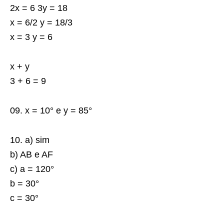
2x = 6 3y = 18
x = 6/2 y = 18/3
x = 3 y = 6
x + y
3 + 6 = 9
09. x = 10° e y = 85°
10. a) sim
b) AB e AF
c) a = 120°
b = 30°
c = 30°