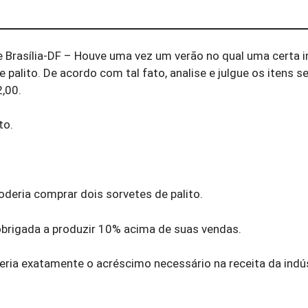
de Brasília-DF – Houve uma vez um verão no qual uma certa i
 palito. De acordo com tal fato, analise e julgue os itens s
2,00.
to.
poderia comprar dois sorvetes de palito.
i obrigada a produzir 10% acima de suas vendas.
ria exatamente o acréscimo necessário na receita da indús