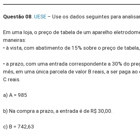
Questão 08
.
UESE
– Use os dados seguintes para analisa
Em uma loja, o preço de tabela de um aparelho eletrodom
maneiras:
• à vista, com abatimento de 15% sobre o preço de tabela,
• a prazo, com uma entrada correspondente a 30% do preç
mês, em uma única parcela de valor B reais, a ser paga a
C reais.
a) A = 985
b) Na compra a prazo, a entrada é de R$ 30,00.
c) B = 742,63