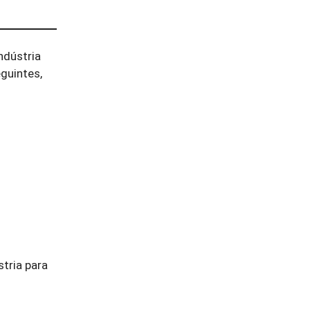
ndústria
eguintes,
tria para