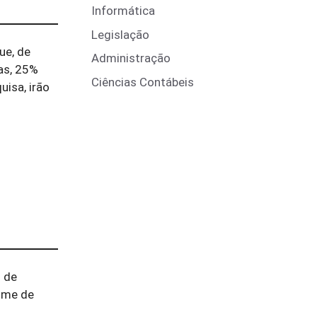
Informática
Legislação
ue, de
Administração
as, 25%
Ciências Contábeis
isa, irão
% de
gime de