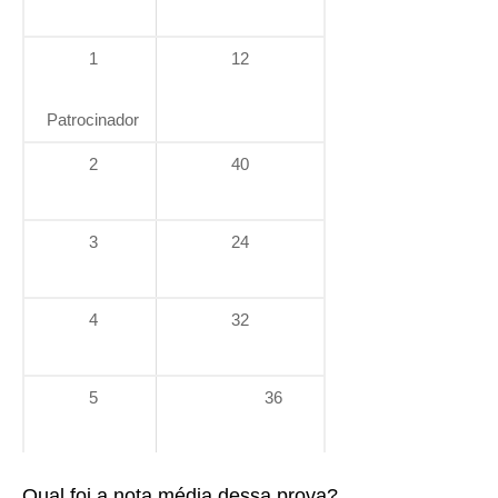
1
12
Patrocinador
2
40
3
24
4
32
5
36
Qual foi a nota média dessa prova?