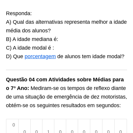
Responda:
A) Qual das alternativas representa melhor a idade
média dos alunos?
B) A idade mediana é:
C) A idade modal é :
D) Que
porcentagem
de alunos tem idade modal?
Questão 04 com Atividades sobre Médias para
o 7° Ano:
Mediram-se os tempos de reflexo diante
de uma situação de emergência de dez motoristas,
obtém-se os seguintes resultados em segundos:
0
,
0
0
1
0
0
0
0
0
0