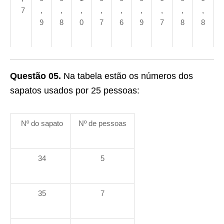
7
,
,
,
,
,
,
,
,
,
9
8
0
7
6
9
7
8
8
Questão 05.
Na tabela estão os números dos
sapatos usados por 25 pessoas:
Nº do sapato
Nº de pessoas
34
5
35
7