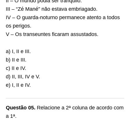
II – O mundo podia ser tranquilo.
III – “Zé Mané” não estava embriagado.
IV – O guarda-noturno permanece atento a todos
os perigos.
V – Os transeuntes ficaram assustados.
a) I, II e III.
b) II e III.
c) II e IV.
d) II, III, IV e V.
e) I, II e IV.
Questão 05.
Relacione a 2ª coluna de acordo com
a 1ª.