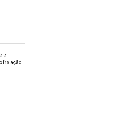
e e
sofre ação