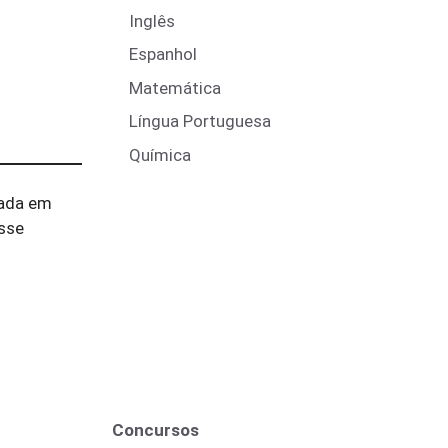
Inglês
Espanhol
Matemática
Língua Portuguesa
Química
mada em
esse
Concursos