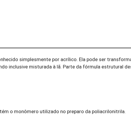
conhecido simplesmente por acrílico. Ela pode ser transfor
ndo inclusive misturada à lã. Parte da fórmula estrutural d
ntém o monômero utilizado no preparo da poliacrilonitrila.