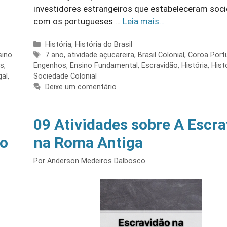
investidores estrangeiros que estabeleceram soc
com os portugueses …
Leia mais…
Categorias
História
,
História do Brasil
Tags
sino
7 ano
,
atividade açucareira
,
Brasil Colonial
,
Coroa Port
es
,
Engenhos
,
Ensino Fundamental
,
Escravidão
,
História
,
Hist
gal
,
Sociedade Colonial
Deixe um comentário
09 Atividades sobre A Escr
 o
na Roma Antiga
Por
Anderson Medeiros Dalbosco