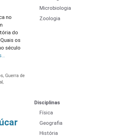
Microbiologia
ca no
Zoologia
om
tória do
 Quais os
no século
s…
os
,
Guerra de
al
,
Disciplinas
Física
úcar
Geografia
História