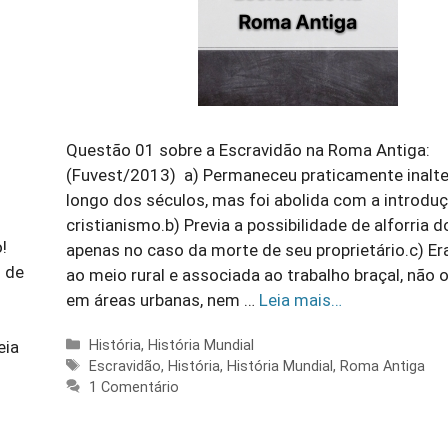
Questão 01 sobre a Escravidão na Roma Antiga:
(Fuvest/2013) a) Permaneceu praticamente inalt
longo dos séculos, mas foi abolida com a introdu
cristianismo.b) Previa a possibilidade de alforria 
!
apenas no caso da morte de seu proprietário.c) Era
s de
ao meio rural e associada ao trabalho braçal, não
em áreas urbanas, nem …
Leia mais…
Categorias
História
,
História Mundial
eia
Tags
Escravidão
,
História
,
História Mundial
,
Roma Antiga
1 Comentário