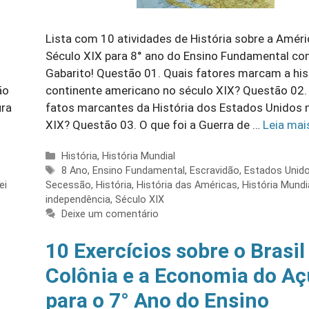
Lista com 10 atividades de História sobre a Améri
Século XIX para 8° ano do Ensino Fundamental c
Gabarito! Questão 01. Quais fatores marcam a his
ão
continente americano no século XIX? Questão 02.
ura
fatos marcantes da História dos Estados Unidos 
XIX? Questão 03. O que foi a Guerra de …
Leia mai
Categorias
História
,
História Mundial
Tags
8 Ano
,
Ensino Fundamental
,
Escravidão
,
Estados Unid
ei
Secessão
,
História
,
História das Américas
,
História Mundi
independência
,
Século XIX
Deixe um comentário
10 Exercícios sobre o Brasil
Colônia e a Economia do Aç
para o 7° Ano do Ensino