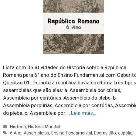
Lista com 06 atividades de História sobre a República
Romana para 6° ano do Ensino Fundamental com Gabarito
Questão 01. Durante a república havia em Roma três tipo
assembleias que são elas: a. Assembleia por cúrias,
Assembleia por centúrias, Assembleia da plebe. b.
Assembleia porpúrias, Assembleia por centúrias, Assembl
da plebe. c. Assembleia por …
Leia mais…
Categorias
História
,
História Mundial
Tags
6 Ano
,
Assembleias
,
Ensino Fundamental
,
Escravidão
,
espólio
,