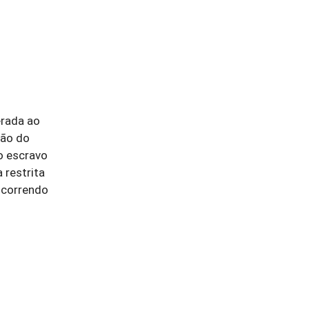
erada ao
ção do
do escravo
 restrita
 ocorrendo