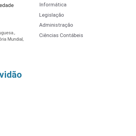
Informática
iedade
Legislação
Administração
uguesa.
,
Ciências Contábeis
ória Mundial
,
avidão