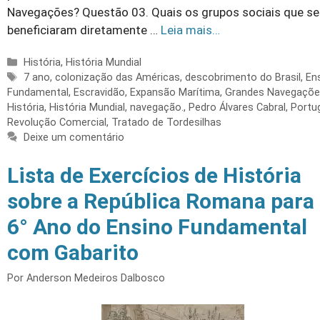
Navegações? Questão 03. Quais os grupos sociais que se
beneficiaram diretamente …
Leia mais…
Categorias
História
,
História Mundial
Tags
7 ano
,
colonização das Américas
,
descobrimento do Brasil
,
En
Fundamental
,
Escravidão
,
Expansão Marítima
,
Grandes Navegaçõ
História
,
História Mundial
,
navegação.
,
Pedro Álvares Cabral
,
Portu
Revolução Comercial
,
Tratado de Tordesilhas
Deixe um comentário
Lista de Exercícios de História
sobre a República Romana para
6° Ano do Ensino Fundamental
com Gabarito
Por
Anderson Medeiros Dalbosco