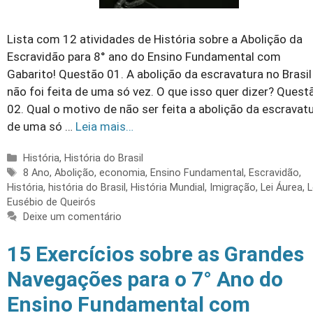
Lista com 12 atividades de História sobre a Abolição da
Escravidão para 8° ano do Ensino Fundamental com
Gabarito! Questão 01. A abolição da escravatura no Brasil
não foi feita de uma só vez. O que isso quer dizer? Quest
02. Qual o motivo de não ser feita a abolição da escravat
de uma só …
Leia mais…
Categorias
História
,
História do Brasil
Tags
8 Ano
,
Abolição
,
economia
,
Ensino Fundamental
,
Escravidão
,
História
,
história do Brasil
,
História Mundial
,
Imigração
,
Lei Áurea
,
L
Eusébio de Queirós
Deixe um comentário
15 Exercícios sobre as Grandes
Navegações para o 7° Ano do
Ensino Fundamental com