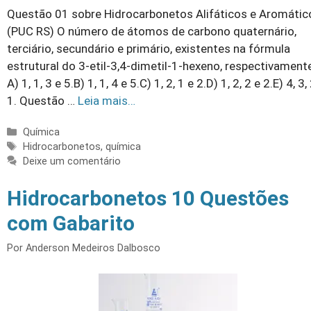
Questão 01 sobre Hidrocarbonetos Alifáticos e Aromátic
(PUC RS) O número de átomos de carbono quaternário,
terciário, secundário e primário, existentes na fórmula
estrutural do 3-etil-3,4-dimetil-1-hexeno, respectivamente
A) 1, 1, 3 e 5.B) 1, 1, 4 e 5.C) 1, 2, 1 e 2.D) 1, 2, 2 e 2.E) 4, 3,
1. Questão …
Leia mais…
Categorias
Química
Tags
Hidrocarbonetos
,
química
Deixe um comentário
Hidrocarbonetos 10 Questões
com Gabarito
Por
Anderson Medeiros Dalbosco