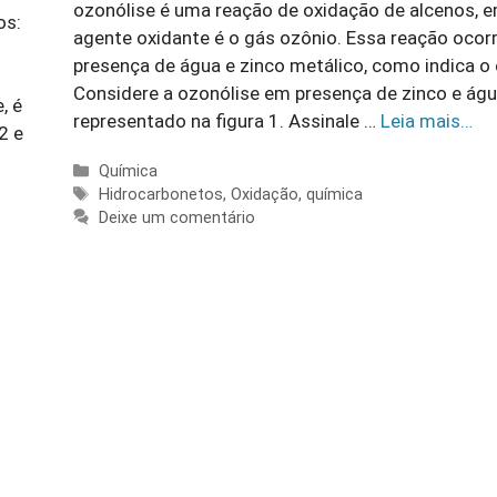
ozonólise é uma reação de oxidação de alcenos, 
os:
agente oxidante é o gás ozônio. Essa reação ocor
presença de água e zinco metálico, como indica o
Considere a ozonólise em presença de zinco e águ
, é
representado na figura 1. Assinale …
Leia mais…
 2 e
Categorias
Química
Tags
Hidrocarbonetos
,
Oxidação
,
química
Deixe um comentário