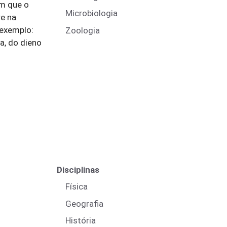
em que o
Microbiologia
re na
 exemplo:
Zoologia
a, do dieno
Disciplinas
Física
Geografia
História