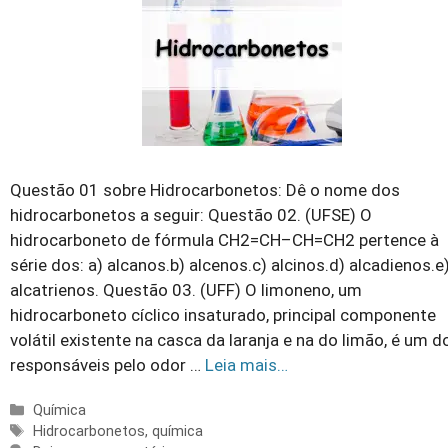
Questão 01 sobre Hidrocarbonetos: Dê o nome dos
hidrocarbonetos a seguir: Questão 02. (UFSE) O
hidrocarboneto de fórmula CH2=CH–CH=CH2 pertence à
série dos: a) alcanos.b) alcenos.c) alcinos.d) alcadienos.e
alcatrienos. Questão 03. (UFF) O limoneno, um
hidrocarboneto cíclico insaturado, principal componente
volátil existente na casca da laranja e na do limão, é um d
responsáveis pelo odor …
Leia mais…
Categorias
Química
Tags
Hidrocarbonetos
,
química