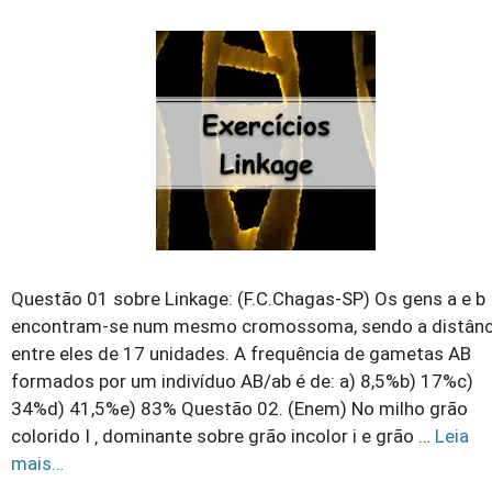
Questão 01 sobre Linkage: (F.C.Chagas-SP) Os gens a e b
encontram-se num mesmo cromossoma, sendo a distânc
entre eles de 17 unidades. A frequência de gametas AB
formados por um indivíduo AB/ab é de: a) 8,5%b) 17%c)
34%d) 41,5%e) 83% Questão 02. (Enem) No milho grão
colorido I ‚ dominante sobre grão incolor i e grão …
Leia
mais…