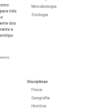
somo:
Microbiologia
para três
Zoologia
mo
ente dos
rante a
nóti­po
mento
Disciplinas
Física
Geografia
História