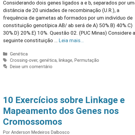
Considerando dois genes ligados a e b, separados por um
distância de 20 unidades de recombinação (U.R.), a
frequência de gametas ab formados por um indivíduo de
constituição genotípica AB/ ab será de A) 50%.B) 40%.C)
30%.D) 20%.E) 10%. Questão 02. (PUC Minas) Considere 
seguinte constituição …
Leia mais…
Categorias
Genética
Tags
Crossing-over
,
genética
,
linkage
,
Permutação
Deixe um comentário
10 Exercícios sobre Linkage e
Mapeamento dos Genes nos
Cromossomos
Por
Anderson Medeiros Dalbosco