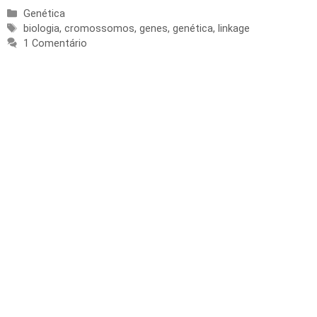
Categorias
Genética
Tags
biologia
,
cromossomos
,
genes
,
genética
,
linkage
1 Comentário