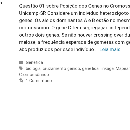
a
Questão 01 sobre Posição dos Genes no Cromos
Unicamp-SP. Considere um indivíduo heterozigoto 
genes. Os alelos dominantes A e B estão no mes
cromossomo. O gene C tem segrega­ção independ
a
outros dois genes. Se não houver crossing over du
meiose, a frequência esperada de gametas com ge
abc produzidos por esse indivíduo …
Leia mais…
Categorias
Genética
Tags
biologia
,
cruzamento gênico
,
genética
,
linkage
,
Mapea
Cromossômico
1 Comentário