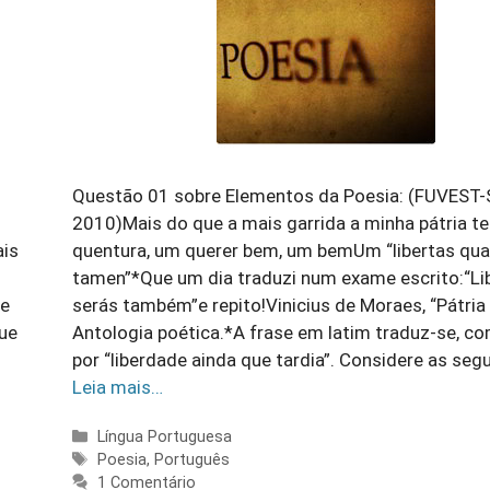
Questão 01 sobre Elementos da Poesia: (FUVEST
2010)Mais do que a mais garrida a minha pátria
ais
quentura, um querer bem, um bemUm “libertas qua
tamen”*Que um dia traduzi num exame escrito:“Li
 e
serás também”e repito!Vinicius de Moraes, “Pátria
que
Antologia poética.*A frase em latim traduz-se, c
por “liberdade ainda que tardia”. Considere as seg
Leia mais…
Categorias
Língua Portuguesa
Tags
Poesia
,
Português
1 Comentário