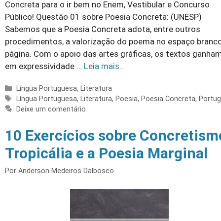
Concreta para o ir bem no Enem, Vestibular e Concurso
Público! Questão 01 sobre Poesia Concreta: (UNESP)
Sabemos que a Poesia Concreta adota, entre outros
procedimentos, a valorização do poema no espaço branc
página. Com o apoio das artes gráficas, os textos ganha
em expressividade …
Leia mais…
Categorias
Língua Portuguesa
,
Literatura
Tags
Língua Portuguesa
,
Literatura
,
Poesia
,
Poesia Concreta
,
Portu
Deixe um comentário
10 Exercícios sobre Concretism
Tropicália e a Poesia Marginal
Por
Anderson Medeiros Dalbosco