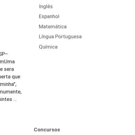
Inglês
Espanhol
Matemática
Língua Portuguesa
Química
-SP–
 temUma
e sera
berta que
 minha”,
omumente,
uintes …
Concursos