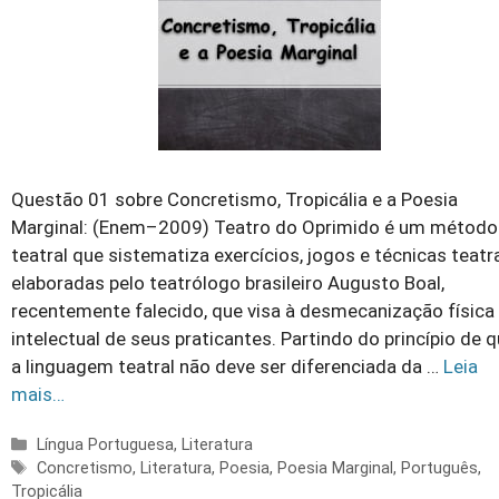
Questão 01 sobre Concretismo, Tropicália e a Poesia
Marginal: (Enem–2009) Teatro do Oprimido é um método
teatral que sistematiza exercícios, jogos e técnicas teatr
elaboradas pelo teatrólogo brasileiro Augusto Boal,
recentemente falecido, que visa à desmecanização física
intelectual de seus praticantes. Partindo do princípio de 
a linguagem teatral não deve ser diferenciada da …
Leia
mais…
Categorias
Língua Portuguesa
,
Literatura
Tags
Concretismo
,
Literatura
,
Poesia
,
Poesia Marginal
,
Português
,
Tropicália