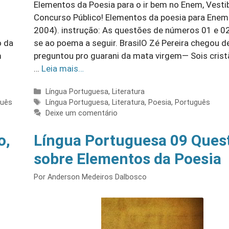
Elementos da Poesia para o ir bem no Enem, Vestib
Concurso Público! Elementos da poesia para Ene
2004). instrução: As questões de números 01 e 0
o da
se ao poema a seguir. BrasilO Zé Pereira chegou d
m
preguntou pro guarani da mata virgem― Sois cris
…
Leia mais…
Categorias
Língua Portuguesa
,
Literatura
Tags
guês
Língua Portuguesa
,
Literatura
,
Poesia
,
Português
Deixe um comentário
o,
Língua Portuguesa 09 Ques
sobre Elementos da Poesia
Por
Anderson Medeiros Dalbosco