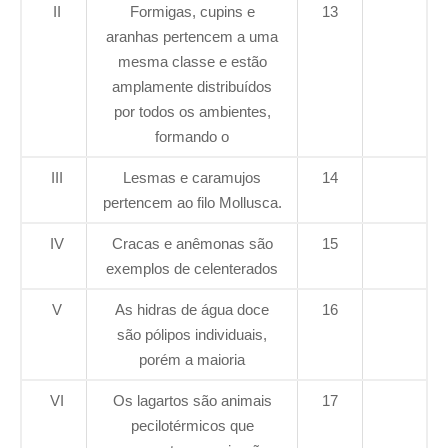
II
Formigas, cupins e
13
aranhas pertencem a uma
mesma classe e estão
amplamente distribuídos
por todos os ambientes,
formando o
III
Lesmas e caramujos
14
pertencem ao filo Mollusca.
IV
Cracas e anêmonas são
15
exemplos de celenterados
V
As hidras de água doce
16
são pólipos individuais,
porém a maioria
VI
Os lagartos são animais
17
pecilotérmicos que