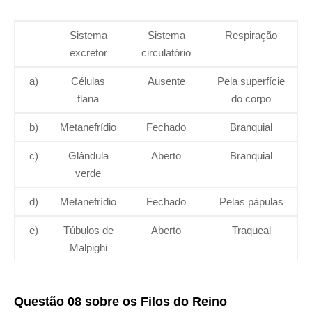
Sistema
Sistema
Respiração
excretor
circulatório
a)
Células
Ausente
Pela superfície
flana
do corpo
b)
Metanefrídio
Fechado
Branquial
c)
Glândula
Aberto
Branquial
verde
d)
Metanefrídio
Fechado
Pelas pápulas
e)
Túbulos de
Aberto
Traqueal
Malpighi
Questão 08 sobre os Filos do Reino