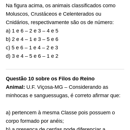
Na figura acima, os animais classificados como
Moluscos, Crustáceos e Celenterados ou
Cnidários, respectivamente são os de número:
a) 1 e 6 – 2 e 3 – 4 e 5
b) 2 e 4 – 1 e 3 – 5 e 6
c) 5 e 6 – 1 e 4 – 2 e 3
d) 3 e 4 – 5 e 6 – 1 e 2
Questão 10 sobre os Filos do Reino
Animal:
U.F. Viçosa-MG – Considerando as
minhocas e sanguessugas, é correto afirmar que:
a) pertencem à mesma Classe pois possuem o
corpo formado por anéis;
b) a presença de cerdas pode diferenciar a