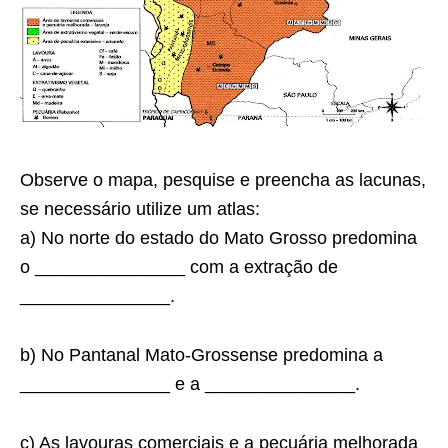
Observe o mapa, pesquise e preencha as lacunas,
se necessário utilize um atlas:
a) No norte do estado do Mato Grosso predomina
o _______________ com a extração de
_______________.
b) No Pantanal Mato-Grossense predomina a
_______________ e a _______________.
c) As lavouras comerciais e a pecuária melhorada