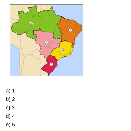
a) 1
b) 2
c) 3
d) 4
e) 5