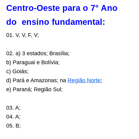
Centro-Oeste para o 7° Ano
do ensino fundamental:
01. V, V, F, V;
02. a) 3 estados; Brasília;
b) Paraguai e Bolívia;
c) Goiás;
d) Pará e Amazonas; na
Região Norte
;
e) Paraná; Região Sul;
03. A;
04. A;
05. B;