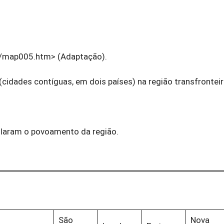
as/map005.htm> (Adaptação).
dades contíguas, em dois países) na região transfronteir
ularam o povoamento da região.
São
Nova