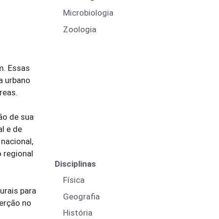
Microbiologia
Zoologia
m. Essas
a urbano
reas.
ão de sua
al e de
nacional,
 regional
Disciplinas
Física
urais para
Geografia
serção no
História