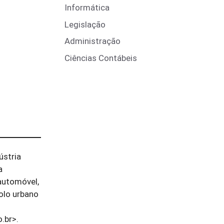
Informática
Legislação
Administração
Ciências Contábeis
ústria
a
automóvel,
olo urbano
.br>.