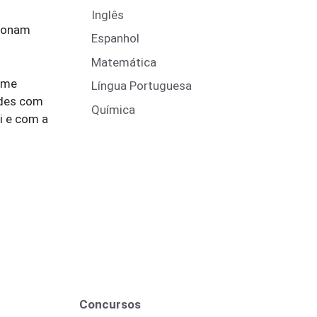
Inglês
cionam
Espanhol
Matemática
ume
Língua Portuguesa
ades com
Química
i e com a
Concursos