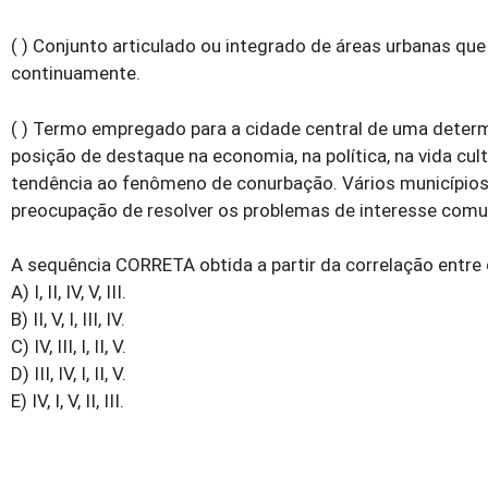
( ) Conjunto articulado ou integrado de áreas urbanas q
continuamente.
( ) Termo empregado para a cidade central de uma deter
posição de destaque na economia, na política, na vida cu
tendência ao fenômeno de conurbação. Vários município
preocupação de resolver os problemas de interesse com
A sequência CORRETA obtida a partir da correlação entre 
A) I, II, IV, V, III.
B) II, V, I, III, IV.
C) IV, III, I, II, V.
D) III, IV, I, II, V.
E) IV, I, V, II, III.