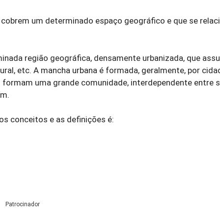
ue cobrem um determinado espaço geográfico e que se rela
minada região geográfica, densamente urbanizada, que ass
ltural, etc. A mancha urbana é formada, geralmente, por cid
s formam uma grande comunidade, interdependente entre s
um.
os conceitos e as definições é:
Patrocinador