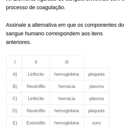
processo de coagulação.
Assinale a alternativa em que os componentes do
sangue humano correspondem aos itens
anteriores.
I
II
III
A)
Linfócito
hemoglobina
plaqueta
B)
Neutrófilo
hemácia
plasma
C)
Linfócito
hemácia
plasma
D)
Neutrófilo
hemoglobina
plaqueta
E)
Eosinófilo
hemoglobina
soro