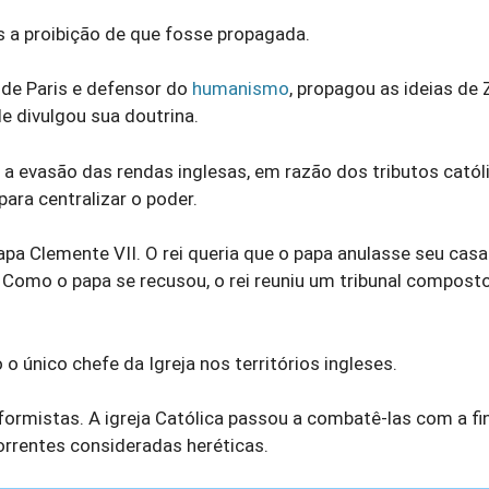
s a proibição de que fosse propagada.
 de Paris e defensor do
humanismo
, propagou as ideias de 
de divulgou sua doutrina.
. a evasão das rendas inglesas, em razão dos tributos católi
ara centralizar o poder.
 papa Clemente VII. O rei queria que o papa anulasse seu ca
Como o papa se recusou, o rei reuniu um tribunal compost
 o único chefe da Igreja nos territórios ingleses.
eformistas. A igreja Católica passou a combatê-las com a fi
orrentes consideradas heréticas.