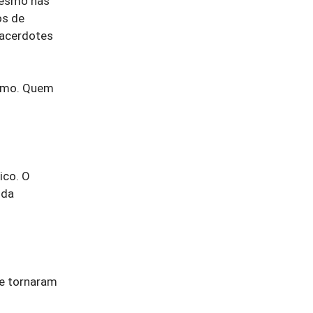
mesmo nas
os de
sacerdotes
ismo. Quem
ico. O
nda
se tornaram