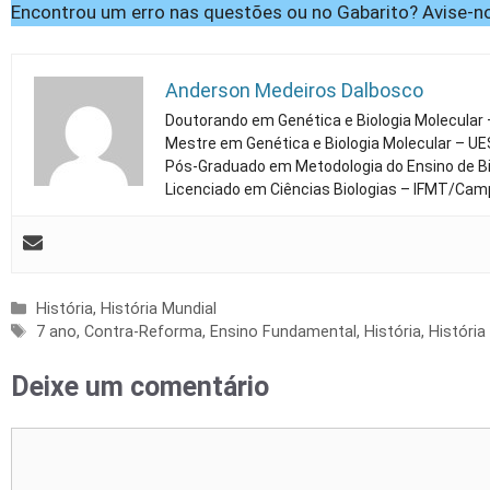
Encontrou um erro nas questões ou no Gabarito? Avise-no
Anderson Medeiros Dalbosco
Doutorando em Genética e Biologia Molecular
Mestre em Genética e Biologia Molecular – U
Pós-Graduado em Metodologia do Ensino de Bi
Licenciado em Ciências Biologias – IFMT/Cam
Categorias
História
,
História Mundial
Tags
7 ano
,
Contra-Reforma
,
Ensino Fundamental
,
História
,
História
Deixe um comentário
Comentário