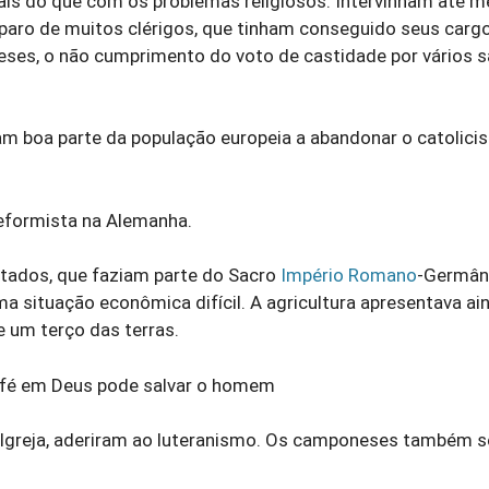
is do que com os problemas religiosos. Intervinham até 
eparo de muitos clérigos, que tinham conseguido seus carg
ceses, o não cumprimento do voto de castidade por vários 
am boa parte da população europeia a abandonar o catolic
eformista na Alemanha.
stados, que faziam parte do Sacro
Império Romano
-Germân
ma situação econômica difícil. A agricultura apresentava ai
de um terço das terras.
e a fé em Deus pode salvar o homem
da Igreja, aderiram ao luteranismo. Os camponeses também 