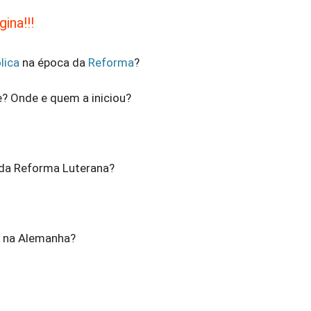
ina!!!
lica
na época da
Reforma
?
? Onde e quem a iniciou?
da Reforma Luterana?
a na Alemanha?