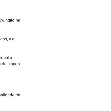
Zwinglio na
cos, e a
samento
o de bispos
nalidade de