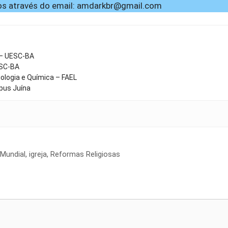
s através do email:
amdarkbr@gmail.com
 – UESC-BA
ESC-BA
ologia e Química – FAEL
pus Juína
 Mundial
,
igreja
,
Reformas Religiosas