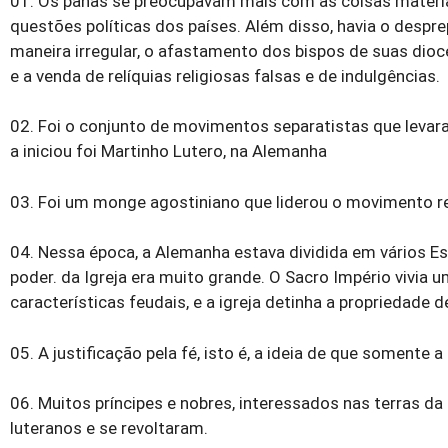
01. Os panas se preocupavam mais com as coisas materia
questões políticas dos países. Além disso, havia o despr
maneira irregular, o afastamento dos bispos de suas dio
e a venda de relíquias religiosas falsas e de indulgências.
02. Foi o conjunto de movimentos separatistas que levar
a iniciou foi Martinho Lutero, na Alemanha
03. Foi um monge agostiniano que liderou o movimento r
04. Nessa época, a Alemanha estava dividida em vários E
poder. da Igreja era muito grande. O Sacro Império vivia u
características feudais, e a igreja detinha a propriedade 
05. A justificação pela fé, isto é, a ideia de que soment
06. Muitos príncipes e nobres, interessados nas terras 
luteranos e se revoltaram.