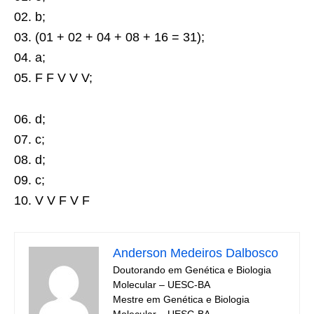
02. b;
03. (01 + 02 + 04 + 08 + 16 = 31);
04. a;
05. F F V V V;
06. d;
07. c;
08. d;
09. c;
10. V V F V F
Anderson Medeiros Dalbosco
Doutorando em Genética e Biologia
Molecular – UESC-BA
Mestre em Genética e Biologia