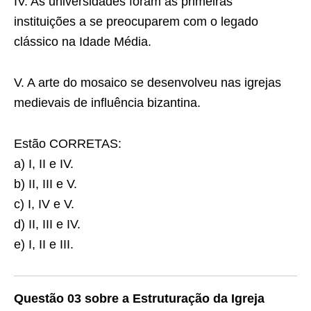
IV. As universidades foram as primeiras
instituições a se preocuparem com o legado
clássico na Idade Média.
V. A arte do mosaico se desenvolveu nas igrejas
medievais de influência bizantina.
Estão CORRETAS:
a) I, II e IV.
b) II, III e V.
c) I, IV e V.
d) II, III e IV.
e) I, II e III.
Questão 03 sobre a Estruturação da Igreja