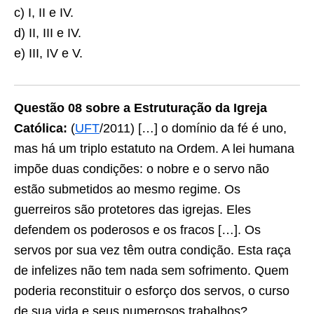
c) I, II e IV.
d) II, III e IV.
e) III, IV e V.
Questão 08 sobre a Estruturação da Igreja
Católica:
(
UFT
/2011) […] o domínio da fé é uno,
mas há um triplo estatuto na Ordem. A lei humana
impõe duas condições: o nobre e o servo não
estão submetidos ao mesmo regime. Os
guerreiros são protetores das igrejas. Eles
defendem os poderosos e os fracos […]. Os
servos por sua vez têm outra condição. Esta raça
de infelizes não tem nada sem sofrimento. Quem
poderia reconstituir o esforço dos servos, o curso
de sua vida e seus numerosos trabalhos?