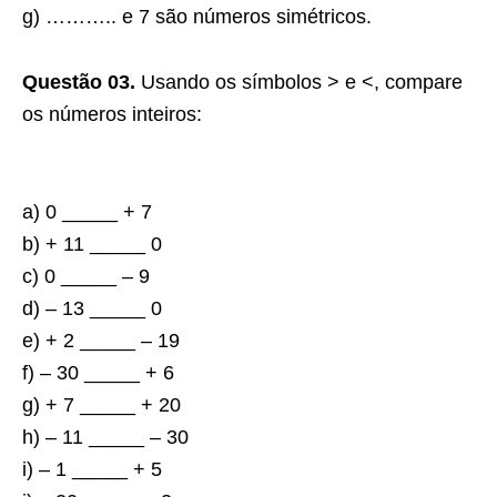
g) ……….. e 7 são números simétricos.
Questão 03.
Usando os símbolos > e <, compare
os números inteiros:
a) 0 _____ + 7
b) + 11 _____ 0
c) 0 _____ – 9
d) – 13 _____ 0
e) + 2 _____ – 19
f) – 30 _____ + 6
g) + 7 _____ + 20
h) – 11 _____ – 30
i) – 1 _____ + 5