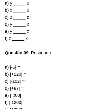
a) y _____ 0
b) x _____ 0
c) 0 _____ z
d) y _____ x
e) y _____ z
f) z _____ x
Questão 09.
Responda:
a) |-6| =
b) |+120| =
c) |-102| =
d) |+87| =
e) |-200| =
f) |-1200| =