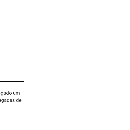
regado um
regadas de