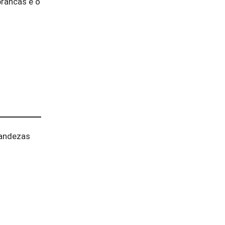
brancas e o
randezas