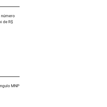
o número
i de R$
iângulo MNP