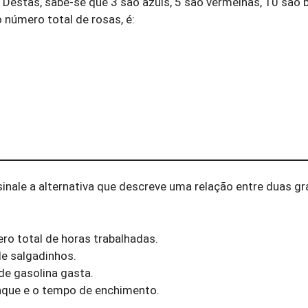
Destas, sabe-se que 3 são azuis, 5 são vermelhas, 10 são 
o número total de rosas, é:
sinale a alternativa que descreve uma relação entre duas g
ro total de horas trabalhadas.
e salgadinhos.
de gasolina gasta.
anque e o tempo de enchimento.