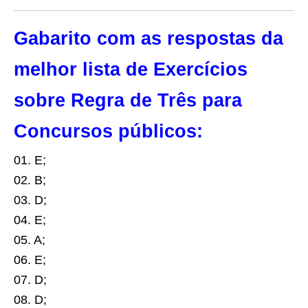
Gabarito com as respostas da
melhor lista de Exercícios
sobre Regra de Três para
Concursos públicos:
01. E;
02. B;
03. D;
04. E;
05. A;
06. E;
07. D;
08. D;