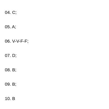
04. C;
05. A;
06. V-V-F-F;
07. D;
08. B;
09. B;
10. B