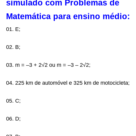
simulado com Problemas de
Matemática para ensino médio:
01. E;
02. B;
03. m = –3 + 2√2 ou m = –3 – 2√2;
04. 225 km de automóvel e 325 km de motocicleta;
05. C;
06. D;