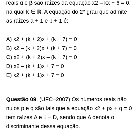
reais α e
β
são raízes da equação x2 – kx + 6 = 0,
na qual k ∈ ℝ. A equação do 2° grau que admite
as raízes a + 1 e b + 1 é:
A) x2 + (k + 2)x + (k + 7) = 0
B) x2 – (k + 2)x + (k + 7) = 0
C) x2 + (k + 2)x – (k + 7) = 0
D) x2 – (k + 1)x + 7 = 0
E) x2 + (k + 1)x + 7 = 0
Questão 09
. (UFC–2007) Os números reais não
nulos p e q são tais que a equação x2 + px + q = 0
tem raízes Δ e 1 – D, sendo que Δ denota o
discriminante dessa equação.