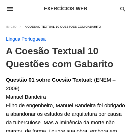
EXERCÍCIOS WEB
INÍCIO
A COESÃO TEXTUAL 10 QUESTÕES COM GABARITO
Língua Portuguesa
A Coesão Textual 10
Questões com Gabarito
Questão 01 sobre
Coesão Textual:
(ENEM –
2009)
Manuel Bandeira
Filho de engenheiro, Manuel Bandeira foi obrigado
a abandonar os estudos de arquitetura por causa
da tuberculose. Mas a iminência da morte não
marcou de forma lúgubre sua obra, embora em