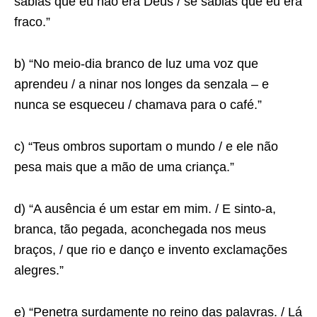
sabias que eu não era Deus / se sabias que eu era
fraco.”
b) “No meio-dia branco de luz uma voz que
aprendeu / a ninar nos longes da senzala – e
nunca se esqueceu / chamava para o café.”
c) “Teus ombros suportam o mundo / e ele não
pesa mais que a mão de uma criança.”
d) “A ausência é um estar em mim. / E sinto-a,
branca, tão pegada, aconchegada nos meus
braços, / que rio e danço e invento exclamações
alegres.”
e) “Penetra surdamente no reino das palavras. / Lá