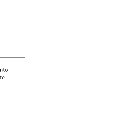
ento
te