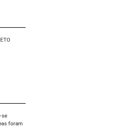
RRETO
-se
meas foram