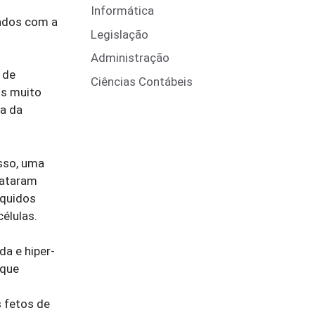
Informática
nados com a
Legislação
Administração
 de
Ciências Contábeis
os muito
ia da
sso, uma
tataram
íquidos
élulas.
a e hiper-
 que
 fetos de