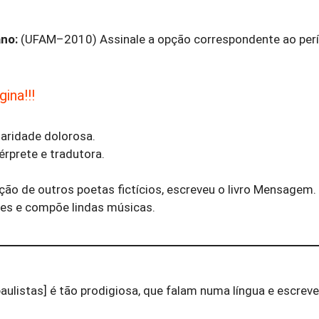
no:
(UFAM–2010) Assinale a opção correspondente ao per
ina!!!
aridade dolorosa.
érprete e tradutora.
ção de outros poetas fictícios, escreveu o livro Mensagem.
es e compõe lindas músicas.
paulistas] é tão prodigiosa, que falam numa língua e escrev