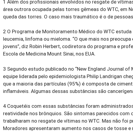
1 Além dos profissionais envolvidos no resgate de vítima
área outrora ocupada pelas torres gêmeas do WTC, em N
queda das torres. O caso mais traumático é o de pessoa
2 O Programa de Monitoramento Médico do WTC estuda u
leucemia, linfoma ou mieloma. “O que mais nos preocupa 
jovens”, diz Robin Herbert, codiretora do programa e pr
Escola de Medicina Mount Sinai, nos EUA.
3 Segundo estudo publicado no “New England Journal of 
equipe liderada pelo epidemiologista Philip Landrigan c
que a maioria das partículas (95%) é composta de cimento 
inflamáveis. Algumas dessas substâncias são cancerígena
4 Coquetéis com essas substâncias foram administrados
reatividade nos brônquios. São sintomas parecidos com 
trabalharam no resgate de vítimas no WTC. Mas não foi 
Moradores apresentaram aumento nos casos de tosse e re