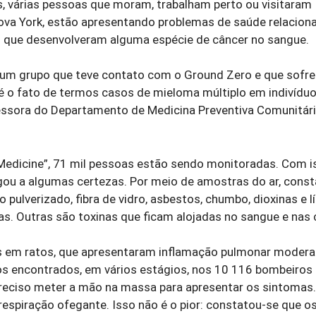
s, várias pessoas que moram, trabalham perto ou visitaram
ova York, estão apresentando problemas de saúde relacio
s que desenvolveram alguma espécie de câncer no sangue.
m grupo que teve contato com o Ground Zero e que sofre
é o fato de termos casos de mieloma múltiplo em indivídu
ofessora do Departamento de Medicina Preventiva Comunitár
Medicine”, 71 mil pessoas estão sendo monitoradas. Com i
hegou a algumas certezas. Por meio de amostras do ar, cons
pulverizado, fibra de vidro, asbestos, chumbo, dioxinas e l
s. Outras são toxinas que ficam alojadas no sangue e nas c
 em ratos, que apresentaram inflamação pulmonar moderad
os encontrados, em vários estágios, nos 10 116 bombeiros
preciso meter a mão na massa para apresentar os sintomas.
spiração ofegante. Isso não é o pior: constatou-se que os