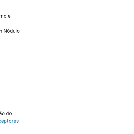
rno e
um Nódulo
ção do
ceptores