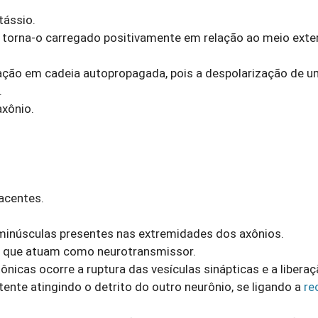
tássio.
io torna-o carregado positivamente em relação ao meio exte
ação em cadeia autopropagada, pois a despolarização de 
.
axônio.
acentes.
minúsculas presentes nas extremidades dos axônios.
na que atuam como neurotransmissor.
icas ocorre a ruptura das vesículas sinápticas e a libera
ente atingindo o detrito do outro neurônio, se ligando a
re