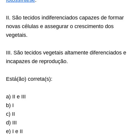
fotossíntese
.
II. São tecidos indiferenciados capazes de formar
novas células e assegurar o crescimento dos
vegetais.
III. São tecidos vegetais altamente diferenciados e
incapazes de reprodução.
Está(ão) correta(s):
a) II e III
b) I
c) II
d) III
e) I e II