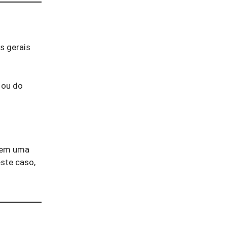
s gerais
a ou do
o em uma
este caso,