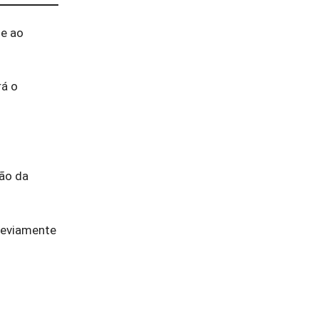
de ao
rá o
ção da
previamente