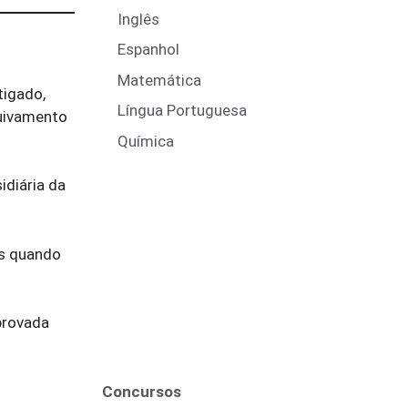
Inglês
Espanhol
Matemática
tigado,
Língua Portuguesa
quivamento
Química
idiária da
as quando
provada
Concursos