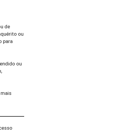
ou de
nquérito ou
o para
fendido ou
,
 mais
cesso