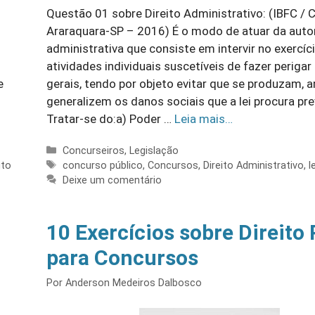
Questão 01 sobre Direito Administrativo: (IBFC /
Araraquara-SP – 2016) É o modo de atuar da auto
administrativa que consiste em intervir no exercíc
atividades individuais suscetíveis de fazer perigar
e
gerais, tendo por objeto evitar que se produzam, 
generalizem os danos sociais que a lei procura pre
Tratar-se do:a) Poder …
Leia mais…
Categorias
Concurseiros
,
Legislação
Tags
uto
concurso público
,
Concursos
,
Direito Administrativo
,
l
Deixe um comentário
10 Exercícios sobre Direito
para Concursos
Por
Anderson Medeiros Dalbosco