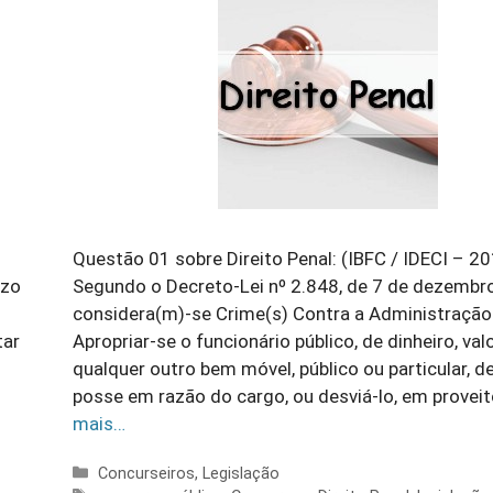
Questão 01 sobre Direito Penal: (IBFC / IDECI – 2
azo
Segundo o Decreto-Lei nº 2.848, de 7 de dezembr
considera(m)-se Crime(s) Contra a Administração P
tar
Apropriar-se o funcionário público, de dinheiro, val
qualquer outro bem móvel, público ou particular, d
posse em razão do cargo, ou desviá-lo, em provei
mais…
Categorias
Concurseiros
,
Legislação