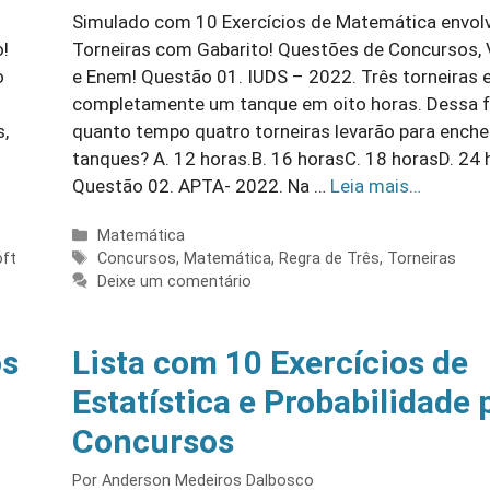
Simulado com 10 Exercícios de Matemática envol
!
Torneiras com Gabarito! Questões de Concursos, 
o
e Enem! Questão 01. IUDS – 2022. Três torneiras
completamente um tanque em oito horas. Dessa 
s,
quanto tempo quatro torneiras levarão para enche
tanques? A. 12 horas.B. 16 horasC. 18 horasD. 24 
Questão 02. APTA- 2022. Na …
Leia mais…
Categorias
Matemática
Tags
oft
Concursos
,
Matemática
,
Regra de Três
,
Torneiras
Deixe um comentário
os
Lista com 10 Exercícios de
Estatística e Probabilidade 
Concursos
Por
Anderson Medeiros Dalbosco