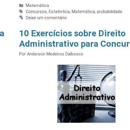
Categorias
Matemática
Tags
Concursos
,
Estatística
,
Matemática
,
probabilidade
Deixe um comentário
da
10 Exercícios sobre Direito
Administrativo para Concu
Por
Anderson Medeiros Dalbosco