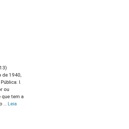
013)
o de 1940,
ública: I.
or ou
e que tem a
to …
Leia