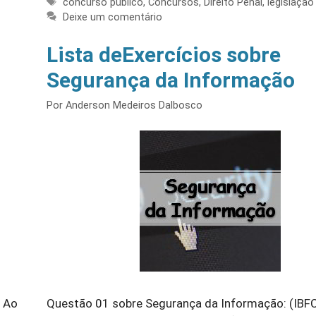
Tags
concurso público
,
Concursos
,
Direito Penal
,
legislação
Deixe um comentário
Lista deExercícios sobre
Segurança da Informação
Por
Anderson Medeiros Dalbosco
) Ao
Questão 01 sobre Segurança da Informação: (IBF