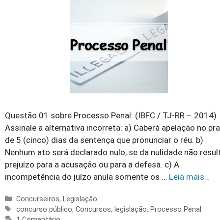
Questão 01 sobre Processo Penal: (IBFC / TJ-RR – 2014)
Assinale a alternativa incorreta: a) Caberá apelação no pr
de 5 (cinco) dias da sentença que pronunciar o réu. b)
Nenhum ato será declarado nulo, se da nulidade não resul
prejuízo para a acusação ou para a defesa. c) A
incompetência do juízo anula somente os …
Leia mais…
Categorias
Concurseiros
,
Legislação
Tags
concurso público
,
Concursos
,
legislação
,
Processo Penal
1 Comentário