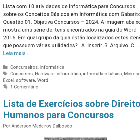
Lista com 10 atividades de Informática para Concursos
sobre os Conceitos Básicos em Informática com Gabarito
Questão 01. Objetiva Concursos – 2024. A imagem abaix
mostra uma série de itens encontrados na guia do Word
2016. Em qual grupo da guia estão localizados estes iten
que possuem várias utilidades? A. Inserir. B. Arquivo. C. …
Leia mais…
Categorias
Concurseiros
,
Informática
Tags
Concursos
,
Hardware
,
informática
,
informática básica
,
Micros
Excel
,
software
,
Word
1 Comentário
Lista de Exercícios sobre Direit
Humanos para Concursos
Por
Anderson Medeiros Dalbosco