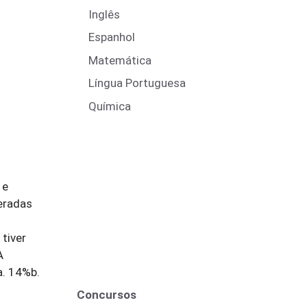
Inglês
Espanhol
Matemática
Língua Portuguesa
Química
 e
eradas
tiver
A
a. 14%b.
Concursos