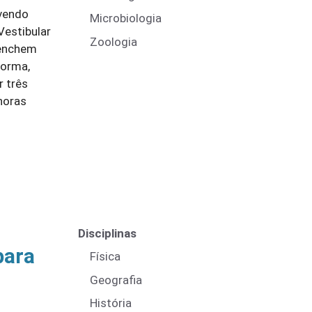
vendo
Microbiologia
Vestibular
Zoologia
 enchem
forma,
r três
horas
Disciplinas
para
Física
Geografia
História