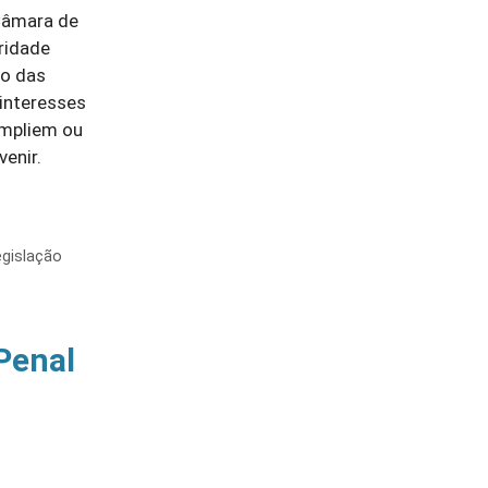
 Câmara de
ridade
io das
 interesses
ampliem ou
venir.
egislação
 Penal