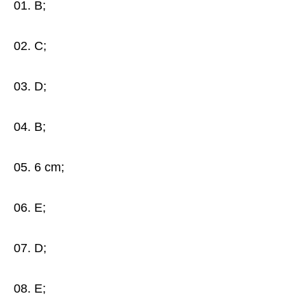
01. B;
02. C;
03. D;
04. B;
05. 6 cm;
06. E;
07. D;
08. E;