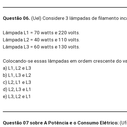
Questão 06.
(Uel) Considere 3 lâmpadas de filamento in
Lâmpada L1 = 70 watts e 220 volts.
Lâmpada L2 = 40 watts e 110 volts.
Lâmpada L3 = 60 watts e 130 volts.
Colocando-se essas lâmpadas em ordem crescente do va
a) L1, L2 e L3
b) L1, L3 e L2
c) L2, L1 e L3
d) L2, L3 e L1
e) L3, L2 e L1
Questão 07 sobre A Potência e o Consumo Elétrico:
(Uf