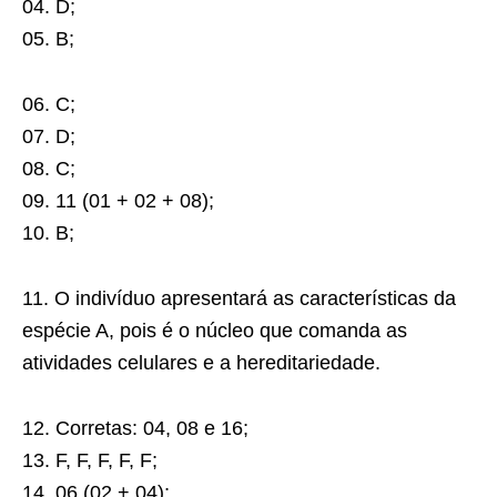
04. D;
05. B;
06. C;
07. D;
08. C;
09. 11 (01 + 02 + 08);
10. B;
11. O indivíduo apresentará as características da
espécie A, pois é o núcleo que comanda as
atividades celulares e a hereditariedade.
12. Corretas: 04, 08 e 16;
13. F, F, F, F, F;
14. 06 (02 + 04);