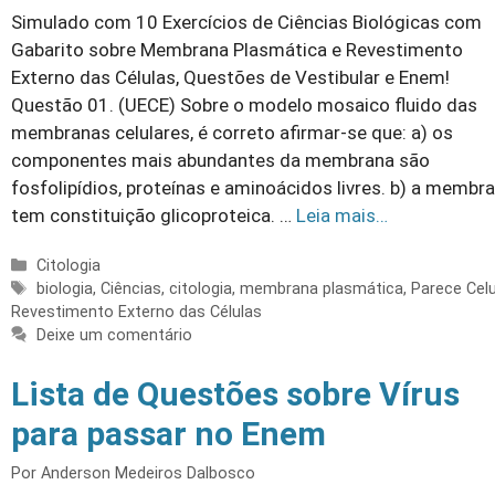
Simulado com 10 Exercícios de Ciências Biológicas com
Gabarito sobre Membrana Plasmática e Revestimento
Externo das Células, Questões de Vestibular e Enem!
Questão 01. (UECE) Sobre o modelo mosaico fluido das
membranas celulares, é correto afirmar-se que: a) os
componentes mais abundantes da membrana são
fosfolipídios, proteínas e aminoácidos livres. b) a membr
tem constituição glicoproteica. …
Leia mais…
Categorias
Citologia
Tags
biologia
,
Ciências
,
citologia
,
membrana plasmática
,
Parece Celu
Revestimento Externo das Células
Deixe um comentário
Lista de Questões sobre Vírus
para passar no Enem
Por
Anderson Medeiros Dalbosco