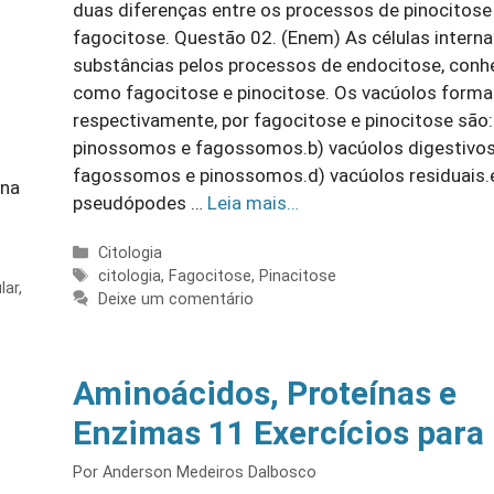
duas diferenças entre os processos de pinocitose
fagocitose. Questão 02. (Enem) As células intern
substâncias pelos processos de endocitose, conh
como fagocitose e pinocitose. Os vacúolos forma
respectivamente, por fagocitose e pinocitose são:
pinossomos e fagossomos.b) vacúolos digestivos
fagossomos e pinossomos.d) vacúolos residuais.
ana
pseudópodes …
Leia mais…
Categorias
Citologia
Tags
citologia
,
Fagocitose
,
Pinacitose
lar
,
Deixe um comentário
Aminoácidos, Proteínas e
Enzimas 11 Exercícios par
Por
Anderson Medeiros Dalbosco