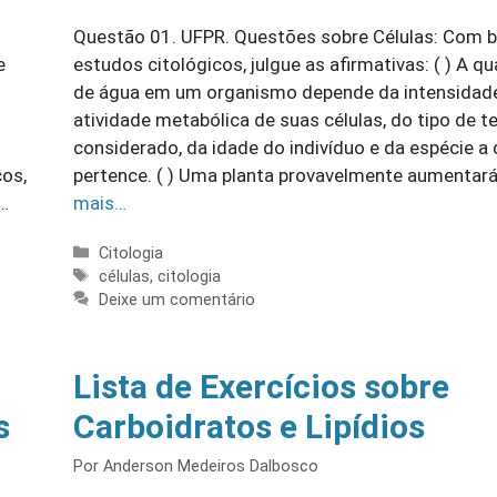
Questão 01. UFPR. Questões sobre Células: Com 
e
estudos citológicos, julgue as afirmativas: ( ) A q
de água em um organismo depende da intensidad
atividade metabólica de suas células, do tipo de t
considerado, da idade do indivíduo e da espécie a 
cos,
pertence. ( ) Uma planta provavelmente aumentar
…
mais…
Categorias
Citologia
Tags
células
,
citologia
Deixe um comentário
Lista de Exercícios sobre
s
Carboidratos e Lipídios
Por
Anderson Medeiros Dalbosco