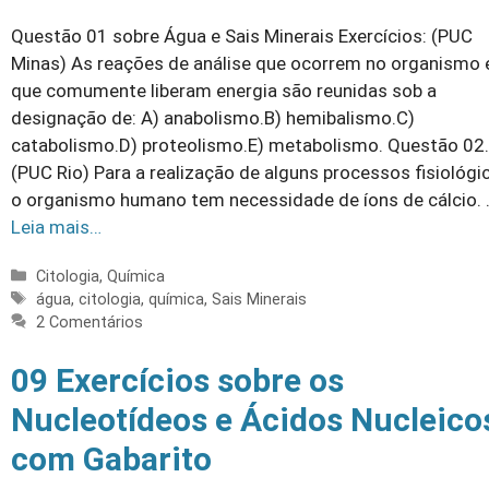
Questão 01 sobre Água e Sais Minerais Exercícios: (PUC
Minas) As reações de análise que ocorrem no organismo 
que comumente liberam energia são reunidas sob a
designação de: A) anabolismo.B) hemibalismo.C)
catabolismo.D) proteolismo.E) metabolismo. Questão 02.
(PUC Rio) Para a realização de alguns processos fisiológi
o organismo humano tem necessidade de íons de cálcio. 
Leia mais…
Categorias
Citologia
,
Química
Tags
água
,
citologia
,
química
,
Sais Minerais
2 Comentários
09 Exercícios sobre os
Nucleotídeos e Ácidos Nucleico
com Gabarito