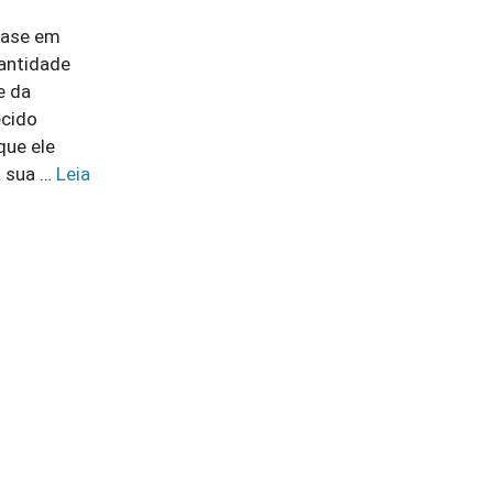
base em
uantidade
e da
ecido
que ele
á sua …
Leia