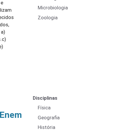
 e
Microbiologia
alizam
ecidos
Zoologia
dos,
 a)
.c)
e)
Disciplinas
Física
a Enem
Geografia
História