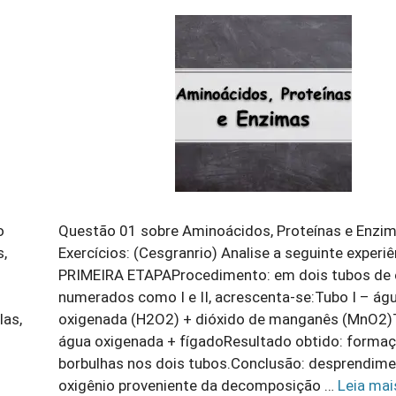
o
Questão 01 sobre Aminoácidos, Proteínas e Enzi
s,
Exercícios: (Cesgranrio) Analise a seguinte experiê
PRIMEIRA ETAPAProcedimento: em dois tubos de 
numerados como I e II, acrescenta-se:Tubo I – ág
las,
oxigenada (H2O2) + dióxido de manganês (MnO2)T
água oxigenada + fígadoResultado obtido: forma
borbulhas nos dois tubos.Conclusão: desprendime
oxigênio proveniente da decomposição …
Leia ma