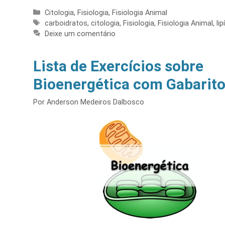
Categorias
Citologia
,
Fisiologia
,
Fisiologia Animal
Tags
carboidratos
,
citologia
,
Fisiologia
,
Fisiologia Animal
,
lip
Deixe um comentário
Lista de Exercícios sobre
Bioenergética com Gabarit
Por
Anderson Medeiros Dalbosco