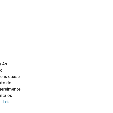
) As
ão
gens quase
uto do
 geralmente
enta os
 …
Leia