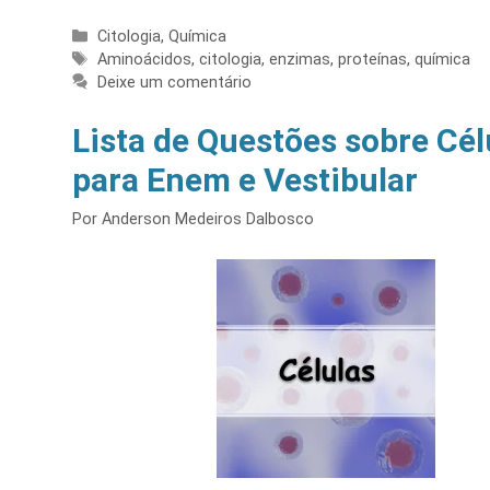
Categorias
Citologia
,
Química
Tags
Aminoácidos
,
citologia
,
enzimas
,
proteínas
,
química
Deixe um comentário
Lista de Questões sobre Cél
para Enem e Vestibular
Por
Anderson Medeiros Dalbosco